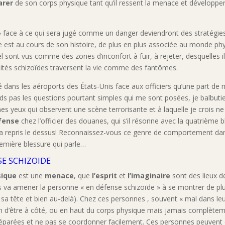
arer
de son corps physique tant qu’il ressent la menace et développer
on » face à ce qui sera jugé comme un danger deviendront des stratég
 est au cours de son histoire, de plus en plus associée au monde phys
 sont vus comme des zones d’inconfort à fuir, à rejeter, desquelles il 
lités schizoïdes traversent la vie comme des fantômes.
ité dans les aéroports des États-Unis face aux officiers qu’une par
s pas les questions pourtant simples qui me sont posées, je balbutie,
s yeux qui observent une scène terrorisante et à laquelle je crois n
fense
chez l’officier des douanes, qui s’il résonne avec la quatrième b
 a repris le dessus! Reconnaissez-vous ce genre de comportement dans
remière blessure qui parle…
SE SCHIZOIDE
ique
est une
menace
, que
l’esprit
et
l’imaginaire
sont des lieux 
pas va amener la personne « en défense schizoïde » à se montrer de pl
 sa tête et bien au-delà). Chez ces personnes , souvent « mal dans leu
on d’être à côté, ou en haut du corps physique mais jamais complète
séparées et ne pas se coordonner facilement. Ces personnes peuvent d