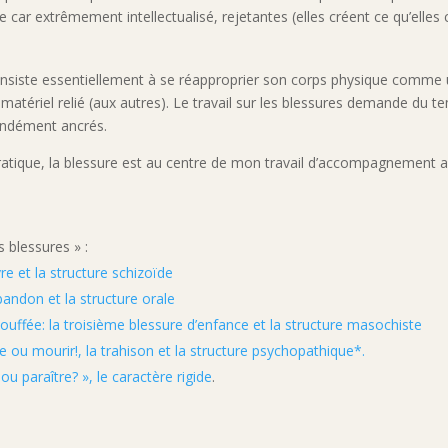
 car extrêmement intellectualisé, rejetantes (elles créent ce qu’elles c
consiste essentiellement à se réapproprier son corps physique comme u
atériel relié (aux autres). Le travail sur les blessures demande du t
ondément ancrés.
atique, la blessure est au centre de mon travail d’accompagnement afin
s blessures » :
re et la structure schizoïde
bandon et la structure orale
étouffée: la troisième blessure d’enfance et la structure masochiste
 ou mourir!, la trahison et la structure psychopathique*.
u paraître? », le caractère rigide
.