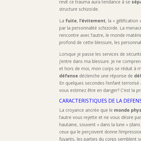
revit ce trauma aura tendance à se
sép
structure schizoïde.
La
fuite
,
l’évitement
, la « gélificati
par la personnalité schizoïde. La menace
rencontre avec l’autre, le monde matériel
profond de cette blessure, les personna
Lorsque je passe les services de sécur
j’entre dans ma blessure. Je ne comprend
et hors de moi, mon corps se réduit à me
défense
déclenche une réponse de
dé
En quelques secondes l’enfant terrorisé
vous estimez être en danger? C’est la p
CARACTERISTIQUES DE LA DEFEN
La croyance ancrée que le
monde phys
l’autre vous rejette et ne vous désire 
hautaine, souvent « dans la lune » (dans
ceux qui le perçoivent donne l’impressi
fuyants, les parties du corps semblent 