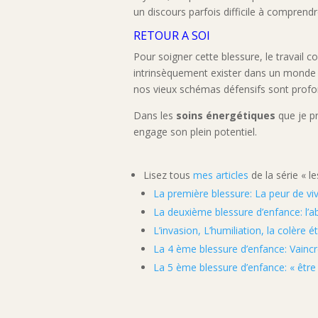
un discours parfois difficile à comprendre
RETOUR A SOI
Pour soigner cette blessure, le travail 
intrinsèquement exister dans un monde m
nos vieux schémas défensifs sont prof
Dans les
soins énergétiques
que je pr
engage son plein potentiel.
Lisez tous
mes articles
de la série « le
La première blessure: La peur de viv
La deuxième blessure d’enfance: l’a
L’invasion, L’humiliation, la colère 
La 4 ème blessure d’enfance: Vaincre
La 5 ème blessure d’enfance: « être o