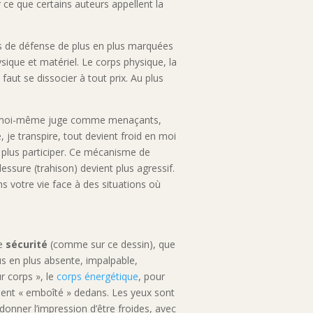
 ce que certains auteurs appellent la
ies de défense de plus en plus marquées
ique et matériel. Le corps physique, la
faut se dissocier à tout prix. Au plus
t de moi-même juge comme menaçants,
 je transpire, tout devient froid en moi
e plus participer. Ce mécanisme de
lessure (trahison) devient plus agressif.
 votre vie face à des situations où
de
sécurité
(comme sur ce dessin), que
us en plus absente, impalpable,
r corps », le
corps énergétique
, pour
ment « emboîté » dedans. Les yeux sont
onner l’impression d’être froides, avec