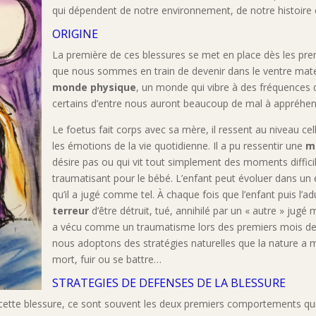
qui dépendent de notre environnement, de notre histoire e
ORIGINE
La première de ces blessures se met en place dès les prem
que nous sommes en train de devenir dans le ventre matern
monde physique
, un monde qui vibre à des fréquences di
certains d’entre nous auront beaucoup de mal à appréhen
Le foetus fait corps avec sa mère, il ressent au niveau cell
les émotions de la vie quotidienne. Il a pu ressentir une
m
désire pas ou qui vit tout simplement des moments diffici
traumatisant pour le bébé. L’enfant peut évoluer dans un
qu’il a jugé comme tel. À chaque fois que l’enfant puis l’ad
terreur
d’être détruit, tué, annihilé par un « autre » jugé
a vécu comme un traumatisme lors des premiers mois de 
nous adoptons des stratégies naturelles que la nature a m
mort, fuir ou se battre…
STRATEGIES DE DEFENSES DE LA BLESSURE
cette blessure, ce sont souvent les deux premiers comportements qui