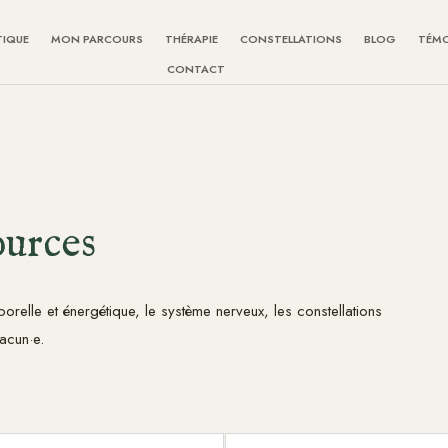
TIQUE
MON PARCOURS
THÉRAPIE
CONSTELLATIONS
BLOG
TÉM
CONTACT
ources
orelle et énergétique, le système nerveux, les constellations
acun·e.