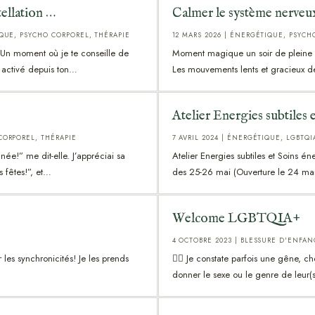
tellation …
Calmer le système nerveu
QUE
,
PSYCHO CORPOREL
,
THÉRAPIE
12 MARS 2026
|
ÉNERGÉTIQUE
,
PSYCH
. Un moment où je te conseille de
Moment magique un soir de pleine lu
 activé depuis ton…
Les mouvements lents et gracieux d
Atelier Energies subtiles 
CORPOREL
,
THÉRAPIE
7 AVRIL 2024
|
ÉNERGÉTIQUE
,
LGBTQI
ée!” me dit-elle. J’appréciai sa
Atelier Energies subtiles et Soins é
s fêtes!”, et…
des 25-26 mai (Ouverture le 24 ma
Welcome LGBTQIA+
4 OCTOBRE 2023
|
BLESSURE D'ENFAN
r les synchronicités! Je les prends
🏳️‍🌈 Je constate parfois une gêne, 
donner le sexe ou le genre de leur(s