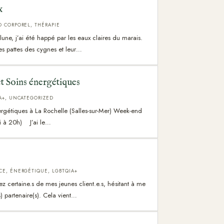
x
O CORPOREL
,
THÉRAPIE
ne, j’ai été happé par les eaux claires du marais.
es pattes des cygnes et leur…
et Soins énergétiques
A+
,
UNCATEGORIZED
nergétiques à La Rochelle (Salles-sur-Mer) Week-end
i à 20h) J’ai le…
CE
,
ÉNERGÉTIQUE
,
LGBTQIA+
chez certaine.s de mes jeunes client.e.s, hésitant à me
) partenaire(s). Cela vient…