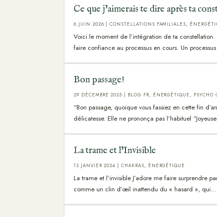
Ce que j’aimerais te dire après ta cons
6 JUIN 2026
|
CONSTELLATIONS FAMILIALES
,
ÉNERGÉTI
Voici le moment de l’intégration de ta constellation
faire confiance au processus en cours. Un processus
Bon passage!
29 DÉCEMBRE 2025
|
BLOG FR
,
ÉNERGÉTIQUE
,
PSYCHO 
“Bon passage, quoique vous fassiez en cette fin d’ann
délicatesse. Elle ne prononça pas l’habituel “Joyeuse
La trame et l’Invisible
13 JANVIER 2024
|
CHAKRAS
,
ÉNERGÉTIQUE
La trame et l’invisible J’adore me faire surprendre pa
comme un clin d’œil inattendu du « hasard », qui…