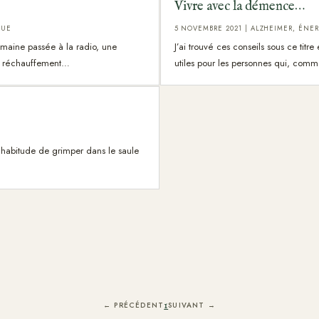
Vivre avec la démence…
QUE
5 NOVEMBRE 2021
|
ALZHEIMER
,
ÉNER
semaine passée à la radio, une
J’ai trouvé ces conseils sous ce titre
du réchauffement…
utiles pour les personnes qui, com
s l’habitude de grimper dans le saule
1
← PRÉCÉDENT
SUIVANT →